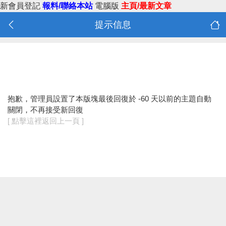
新會員登記
報料/聯絡本站
電腦版
主頁/最新文章
提示信息
抱歉，管理員設置了本版塊最後回復於 -60 天以前的主題自動
關閉，不再接受新回復
[ 點擊這裡返回上一頁 ]