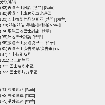
分板連結:
(B2)香港巴士討論
[熱門]
[精華]
(B0)香港巴士車務及車廂設備
(B3)巴士攝影作品貼圖區
[熱門]
[精華]
(B3i)即拍即貼 -手機相&翻拍Mon相
(B4)兩岸三地巴士討論
[精華]
(B5)外地巴士討論
[精華]
(B6)旅遊巴士及過境巴士
[精華]
(B1)香港巴士廣告消息/廣告車行踪
(B7)巴士特別所見
(B11)巴士精華區
(B22)巴士迷吹水區
(B23)巴士影片分享區
(R1)香港鐵路
[精華]
(R2)香港電車
[精華]
(R3)港外鐵路
[精華]