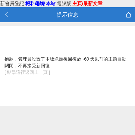
新會員登記
報料/聯絡本站
電腦版
主頁/最新文章
提示信息
抱歉，管理員設置了本版塊最後回復於 -60 天以前的主題自動
關閉，不再接受新回復
[ 點擊這裡返回上一頁 ]