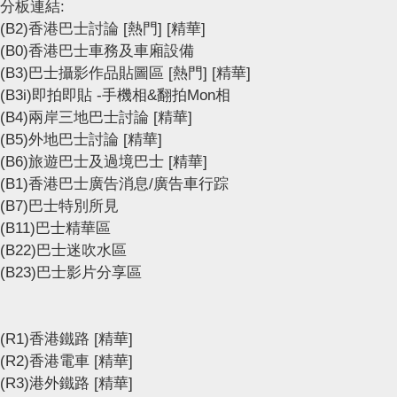
分板連結:
(B2)香港巴士討論
[熱門]
[精華]
(B0)香港巴士車務及車廂設備
(B3)巴士攝影作品貼圖區
[熱門]
[精華]
(B3i)即拍即貼 -手機相&翻拍Mon相
(B4)兩岸三地巴士討論
[精華]
(B5)外地巴士討論
[精華]
(B6)旅遊巴士及過境巴士
[精華]
(B1)香港巴士廣告消息/廣告車行踪
(B7)巴士特別所見
(B11)巴士精華區
(B22)巴士迷吹水區
(B23)巴士影片分享區
(R1)香港鐵路
[精華]
(R2)香港電車
[精華]
(R3)港外鐵路
[精華]