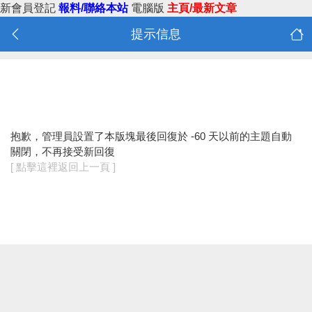
新會員登記
報料/聯絡本站
電腦版
主頁/最新文章
提示信息
抱歉，管理員設置了本版塊最後回復於 -60 天以前的主題自動
關閉，不再接受新回復
[ 點擊這裡返回上一頁 ]