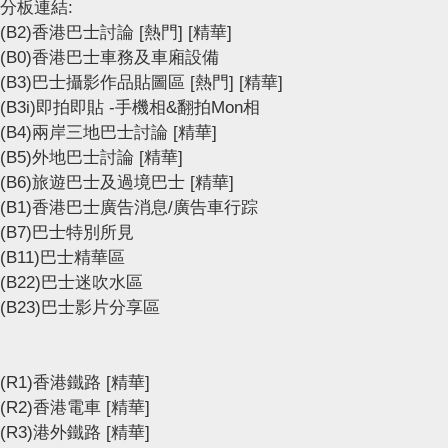
分板連結:
(B2)香港巴士討論
[熱門]
[精華]
(B0)香港巴士車務及車廂設備
(B3)巴士攝影作品貼圖區
[熱門]
[精華]
(B3i)即拍即貼 -手機相&翻拍Mon相
(B4)兩岸三地巴士討論
[精華]
(B5)外地巴士討論
[精華]
(B6)旅遊巴士及過境巴士
[精華]
(B1)香港巴士廣告消息/廣告車行踪
(B7)巴士特別所見
(B11)巴士精華區
(B22)巴士迷吹水區
(B23)巴士影片分享區
(R1)香港鐵路
[精華]
(R2)香港電車
[精華]
(R3)港外鐵路
[精華]