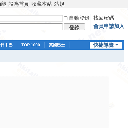
功能
設為首頁
收藏本站
站規
自動登錄
找回密碼
會員申請加入
登錄
快捷導覽
昔日中巴
TOP 1000
英國巴士
排行榜
日本鐵路