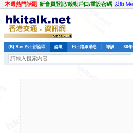
本週熱門話題
新會員登記/啟動戶口/重設密碼
以fb M
(B) Bus 巴士討論區
論壇
巴士路線消息
導讀
80
飛行報告
日誌
保留巴士
分享
記錄