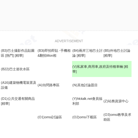
ADVERTISEMENT
(B3)巴士攝影作品貼圖
(B3i)即拍即貼 -手機相
(B4)兩岸三地巴士討
(B5)外地巴士討論
區
[熱門]
[精華]
&翻拍Mon相
論
[精華]
[精華]
(V)私家車,商用車,政府及特種車輛
[精
(B22)巴士迷吹水區
華]
食
(A16)建築物機電裝置及
(A19)問路專區
(N)其他討論題目
設備
(D1)公共交通有關商品
(Y)hkitalk.net會員福
(Z)站務資源中心
[精華]
利部
(O3)omsi教學及求
(O1)omsi討論區
(O2)omsi下載區
助區