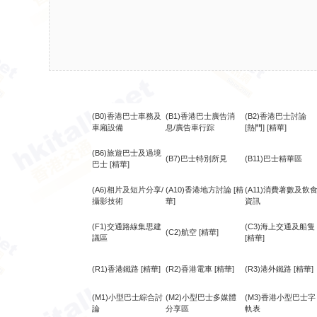
(B0)香港巴士車務及
(B1)香港巴士廣告消
(B2)香港巴士討論
車廂設備
息/廣告車行踪
[熱門]
[精華]
(B6)旅遊巴士及過境
(B7)巴士特別所見
(B11)巴士精華區
巴士
[精華]
(A6)相片及短片分享/
(A10)香港地方討論
[精
(A11)消費著數及飲
攝影技術
華]
資訊
(F1)交通路線集思建
(C3)海上交通及船隻
(C2)航空
[精華]
議區
[精華]
(R1)香港鐵路
[精華]
(R2)香港電車
[精華]
(R3)港外鐵路
[精華]
(M1)小型巴士綜合討
(M2)小型巴士多媒體
(M3)香港小型巴士字
論
分享區
軌表