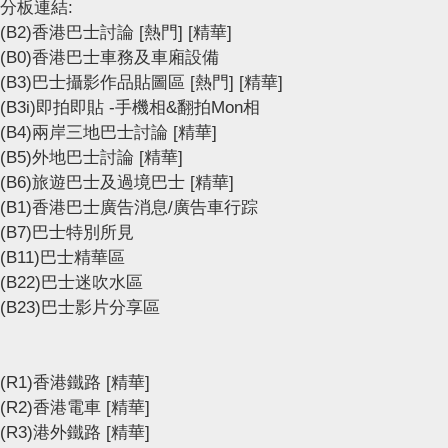
分板連結:
(B2)香港巴士討論
[熱門]
[精華]
(B0)香港巴士車務及車廂設備
(B3)巴士攝影作品貼圖區
[熱門]
[精華]
(B3i)即拍即貼 -手機相&翻拍Mon相
(B4)兩岸三地巴士討論
[精華]
(B5)外地巴士討論
[精華]
(B6)旅遊巴士及過境巴士
[精華]
(B1)香港巴士廣告消息/廣告車行踪
(B7)巴士特別所見
(B11)巴士精華區
(B22)巴士迷吹水區
(B23)巴士影片分享區
(R1)香港鐵路
[精華]
(R2)香港電車
[精華]
(R3)港外鐵路
[精華]