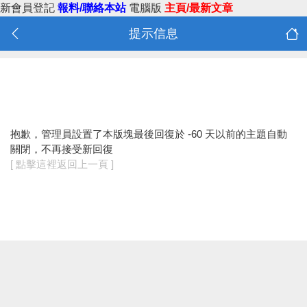
新會員登記
報料/聯絡本站
電腦版
主頁/最新文章
提示信息
抱歉，管理員設置了本版塊最後回復於 -60 天以前的主題自動
關閉，不再接受新回復
[ 點擊這裡返回上一頁 ]