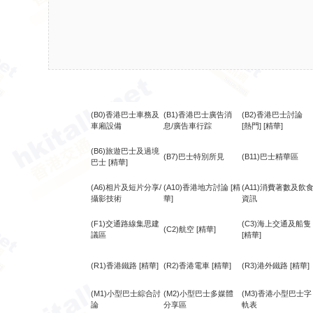
(B0)香港巴士車務及
(B1)香港巴士廣告消
(B2)香港巴士討論
車廂設備
息/廣告車行踪
[熱門]
[精華]
(B6)旅遊巴士及過境
(B7)巴士特別所見
(B11)巴士精華區
巴士
[精華]
(A6)相片及短片分享/
(A10)香港地方討論
[精
(A11)消費著數及飲
攝影技術
華]
資訊
(F1)交通路線集思建
(C3)海上交通及船隻
(C2)航空
[精華]
議區
[精華]
(R1)香港鐵路
[精華]
(R2)香港電車
[精華]
(R3)港外鐵路
[精華]
(M1)小型巴士綜合討
(M2)小型巴士多媒體
(M3)香港小型巴士字
論
分享區
軌表