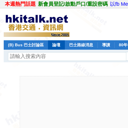
本週熱門話題
新會員登記/啟動戶口/重設密碼
以fb M
(B) Bus 巴士討論區
論壇
巴士路線消息
導讀
80
飛行報告
日誌
保留巴士
分享
記錄