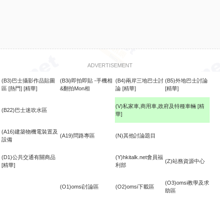
ADVERTISEMENT
(B3)巴士攝影作品貼圖
(B3i)即拍即貼 -手機相
(B4)兩岸三地巴士討
(B5)外地巴士討論
區
[熱門]
[精華]
&翻拍Mon相
論
[精華]
[精華]
(V)私家車,商用車,政府及特種車輛
[精
(B22)巴士迷吹水區
華]
食
(A16)建築物機電裝置及
(A19)問路專區
(N)其他討論題目
設備
(D1)公共交通有關商品
(Y)hkitalk.net會員福
(Z)站務資源中心
[精華]
利部
(O3)omsi教學及求
(O1)omsi討論區
(O2)omsi下載區
助區