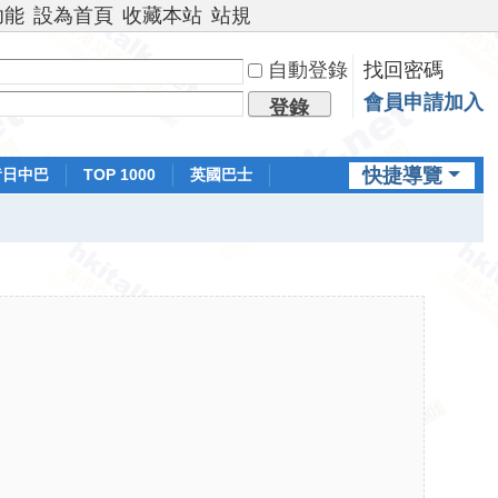
功能
設為首頁
收藏本站
站規
自動登錄
找回密碼
會員申請加入
登錄
快捷導覽
昔日中巴
TOP 1000
英國巴士
排行榜
日本鐵路