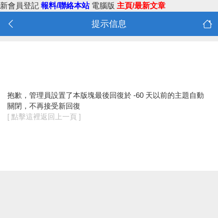
新會員登記
報料/聯絡本站
電腦版
主頁/最新文章
提示信息
抱歉，管理員設置了本版塊最後回復於 -60 天以前的主題自動
關閉，不再接受新回復
[ 點擊這裡返回上一頁 ]