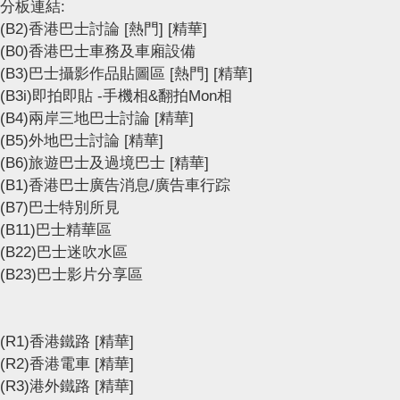
分板連結:
(B2)香港巴士討論
[熱門]
[精華]
(B0)香港巴士車務及車廂設備
(B3)巴士攝影作品貼圖區
[熱門]
[精華]
(B3i)即拍即貼 -手機相&翻拍Mon相
(B4)兩岸三地巴士討論
[精華]
(B5)外地巴士討論
[精華]
(B6)旅遊巴士及過境巴士
[精華]
(B1)香港巴士廣告消息/廣告車行踪
(B7)巴士特別所見
(B11)巴士精華區
(B22)巴士迷吹水區
(B23)巴士影片分享區
(R1)香港鐵路
[精華]
(R2)香港電車
[精華]
(R3)港外鐵路
[精華]