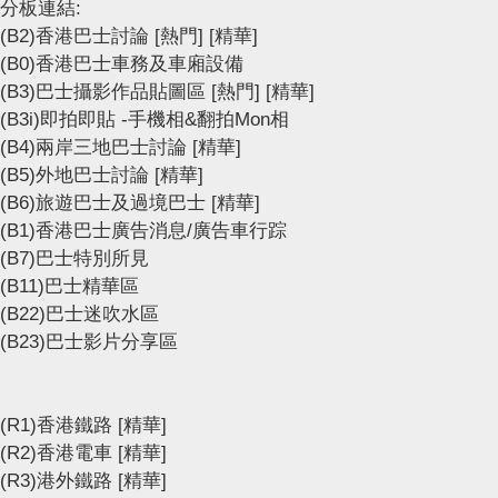
分板連結:
(B2)香港巴士討論
[熱門]
[精華]
(B0)香港巴士車務及車廂設備
(B3)巴士攝影作品貼圖區
[熱門]
[精華]
(B3i)即拍即貼 -手機相&翻拍Mon相
(B4)兩岸三地巴士討論
[精華]
(B5)外地巴士討論
[精華]
(B6)旅遊巴士及過境巴士
[精華]
(B1)香港巴士廣告消息/廣告車行踪
(B7)巴士特別所見
(B11)巴士精華區
(B22)巴士迷吹水區
(B23)巴士影片分享區
(R1)香港鐵路
[精華]
(R2)香港電車
[精華]
(R3)港外鐵路
[精華]