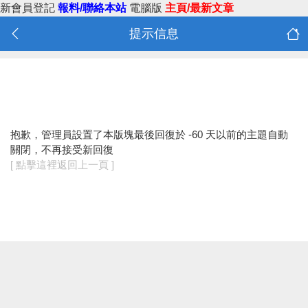
新會員登記
報料/聯絡本站
電腦版
主頁/最新文章
提示信息
抱歉，管理員設置了本版塊最後回復於 -60 天以前的主題自動
關閉，不再接受新回復
[ 點擊這裡返回上一頁 ]