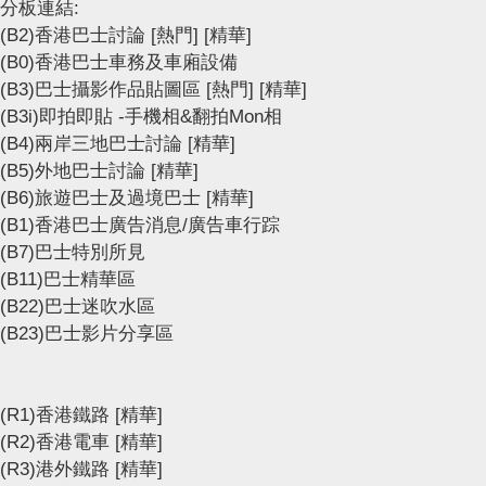
分板連結:
(B2)香港巴士討論
[熱門]
[精華]
(B0)香港巴士車務及車廂設備
(B3)巴士攝影作品貼圖區
[熱門]
[精華]
(B3i)即拍即貼 -手機相&翻拍Mon相
(B4)兩岸三地巴士討論
[精華]
(B5)外地巴士討論
[精華]
(B6)旅遊巴士及過境巴士
[精華]
(B1)香港巴士廣告消息/廣告車行踪
(B7)巴士特別所見
(B11)巴士精華區
(B22)巴士迷吹水區
(B23)巴士影片分享區
(R1)香港鐵路
[精華]
(R2)香港電車
[精華]
(R3)港外鐵路
[精華]