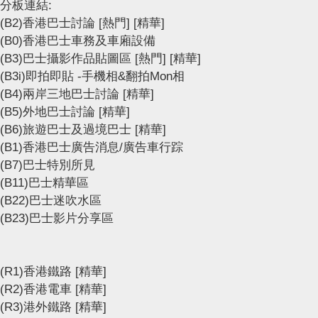
分板連結:
(B2)香港巴士討論
[熱門]
[精華]
(B0)香港巴士車務及車廂設備
(B3)巴士攝影作品貼圖區
[熱門]
[精華]
(B3i)即拍即貼 -手機相&翻拍Mon相
(B4)兩岸三地巴士討論
[精華]
(B5)外地巴士討論
[精華]
(B6)旅遊巴士及過境巴士
[精華]
(B1)香港巴士廣告消息/廣告車行踪
(B7)巴士特別所見
(B11)巴士精華區
(B22)巴士迷吹水區
(B23)巴士影片分享區
(R1)香港鐵路
[精華]
(R2)香港電車
[精華]
(R3)港外鐵路
[精華]