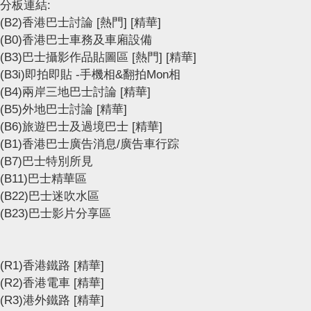
分板連結:
(B2)香港巴士討論
[熱門]
[精華]
(B0)香港巴士車務及車廂設備
(B3)巴士攝影作品貼圖區
[熱門]
[精華]
(B3i)即拍即貼 -手機相&翻拍Mon相
(B4)兩岸三地巴士討論
[精華]
(B5)外地巴士討論
[精華]
(B6)旅遊巴士及過境巴士
[精華]
(B1)香港巴士廣告消息/廣告車行踪
(B7)巴士特別所見
(B11)巴士精華區
(B22)巴士迷吹水區
(B23)巴士影片分享區
(R1)香港鐵路
[精華]
(R2)香港電車
[精華]
(R3)港外鐵路
[精華]