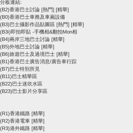
分板連結:
(B2)香港巴士討論
[熱門]
[精華]
(B0)香港巴士車務及車廂設備
(B3)巴士攝影作品貼圖區
[熱門]
[精華]
(B3i)即拍即貼 -手機相&翻拍Mon相
(B4)兩岸三地巴士討論
[精華]
(B5)外地巴士討論
[精華]
(B6)旅遊巴士及過境巴士
[精華]
(B1)香港巴士廣告消息/廣告車行踪
(B7)巴士特別所見
(B11)巴士精華區
(B22)巴士迷吹水區
(B23)巴士影片分享區
(R1)香港鐵路
[精華]
(R2)香港電車
[精華]
(R3)港外鐵路
[精華]