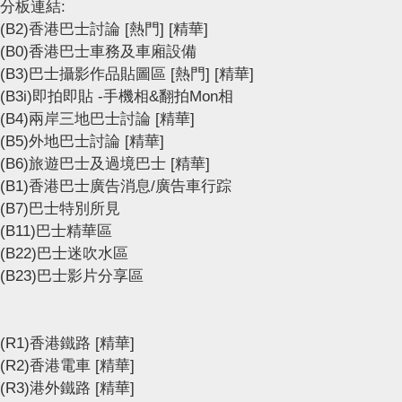
分板連結:
(B2)香港巴士討論
[熱門]
[精華]
(B0)香港巴士車務及車廂設備
(B3)巴士攝影作品貼圖區
[熱門]
[精華]
(B3i)即拍即貼 -手機相&翻拍Mon相
(B4)兩岸三地巴士討論
[精華]
(B5)外地巴士討論
[精華]
(B6)旅遊巴士及過境巴士
[精華]
(B1)香港巴士廣告消息/廣告車行踪
(B7)巴士特別所見
(B11)巴士精華區
(B22)巴士迷吹水區
(B23)巴士影片分享區
(R1)香港鐵路
[精華]
(R2)香港電車
[精華]
(R3)港外鐵路
[精華]