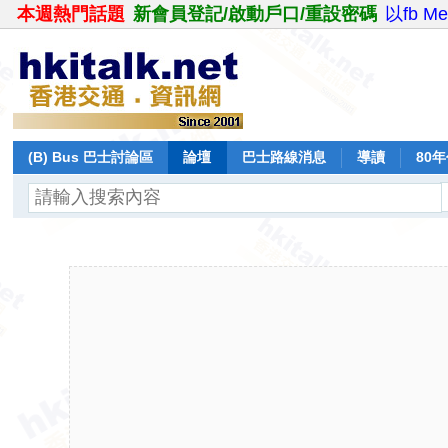
本週熱門話題
新會員登記/啟動戶口/重設密碼
以fb M
(B) Bus 巴士討論區
論壇
巴士路線消息
導讀
80
飛行報告
日誌
保留巴士
分享
記錄