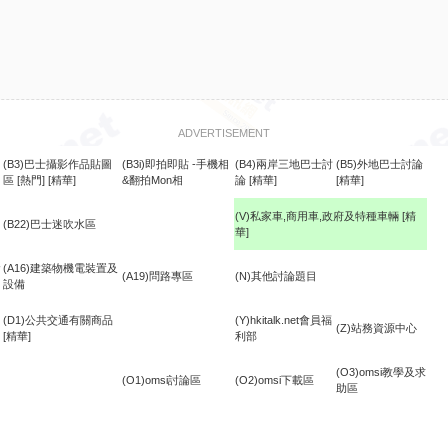
ADVERTISEMENT
(B3)巴士攝影作品貼圖
(B3i)即拍即貼 -手機相
(B4)兩岸三地巴士討
(B5)外地巴士討論
區
[熱門]
[精華]
&翻拍Mon相
論
[精華]
[精華]
(V)私家車,商用車,政府及特種車輛
[精
(B22)巴士迷吹水區
華]
食
(A16)建築物機電裝置及
(A19)問路專區
(N)其他討論題目
設備
(D1)公共交通有關商品
(Y)hkitalk.net會員福
(Z)站務資源中心
[精華]
利部
(O3)omsi教學及求
(O1)omsi討論區
(O2)omsi下載區
助區