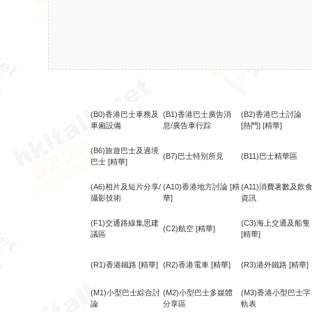
(B0)香港巴士車務及
(B1)香港巴士廣告消
(B2)香港巴士討論
車廂設備
息/廣告車行踪
[熱門]
[精華]
(B6)旅遊巴士及過境
(B7)巴士特別所見
(B11)巴士精華區
巴士
[精華]
(A6)相片及短片分享/
(A10)香港地方討論
[精
(A11)消費著數及飲
攝影技術
華]
資訊
(F1)交通路線集思建
(C3)海上交通及船隻
(C2)航空
[精華]
議區
[精華]
(R1)香港鐵路
[精華]
(R2)香港電車
[精華]
(R3)港外鐵路
[精華]
(M1)小型巴士綜合討
(M2)小型巴士多媒體
(M3)香港小型巴士字
論
分享區
軌表