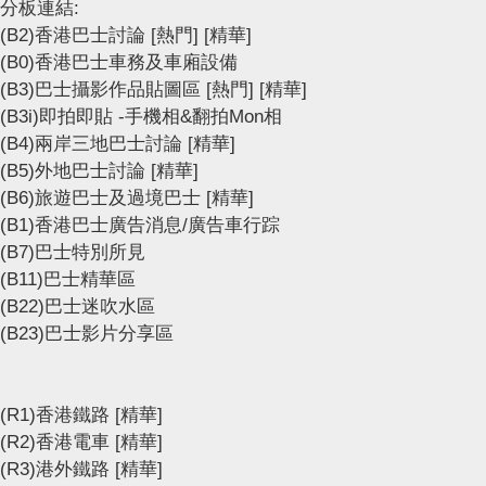
分板連結:
(B2)香港巴士討論
[熱門]
[精華]
(B0)香港巴士車務及車廂設備
(B3)巴士攝影作品貼圖區
[熱門]
[精華]
(B3i)即拍即貼 -手機相&翻拍Mon相
(B4)兩岸三地巴士討論
[精華]
(B5)外地巴士討論
[精華]
(B6)旅遊巴士及過境巴士
[精華]
(B1)香港巴士廣告消息/廣告車行踪
(B7)巴士特別所見
(B11)巴士精華區
(B22)巴士迷吹水區
(B23)巴士影片分享區
(R1)香港鐵路
[精華]
(R2)香港電車
[精華]
(R3)港外鐵路
[精華]