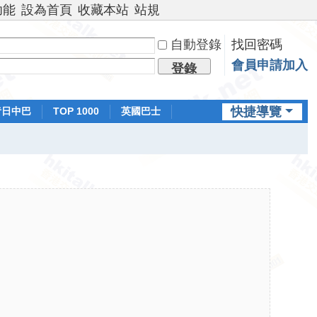
功能
設為首頁
收藏本站
站規
自動登錄
找回密碼
會員申請加入
登錄
快捷導覽
昔日中巴
TOP 1000
英國巴士
排行榜
日本鐵路