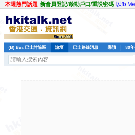
本週熱門話題
新會員登記/啟動戶口/重設密碼
以fb M
(B) Bus 巴士討論區
論壇
巴士路線消息
導讀
80
飛行報告
日誌
保留巴士
分享
記錄