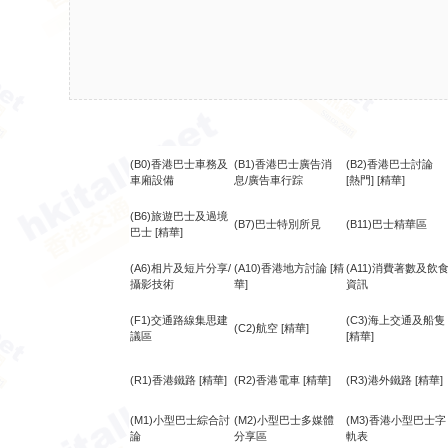
(B0)香港巴士車務及
(B1)香港巴士廣告消
(B2)香港巴士討論
車廂設備
息/廣告車行踪
[熱門]
[精華]
(B6)旅遊巴士及過境
(B7)巴士特別所見
(B11)巴士精華區
巴士
[精華]
(A6)相片及短片分享/
(A10)香港地方討論
[精
(A11)消費著數及飲
攝影技術
華]
資訊
(F1)交通路線集思建
(C3)海上交通及船隻
(C2)航空
[精華]
議區
[精華]
(R1)香港鐵路
[精華]
(R2)香港電車
[精華]
(R3)港外鐵路
[精華]
(M1)小型巴士綜合討
(M2)小型巴士多媒體
(M3)香港小型巴士字
論
分享區
軌表