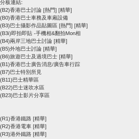
分板連結:
(B2)香港巴士討論
[熱門]
[精華]
(B0)香港巴士車務及車廂設備
(B3)巴士攝影作品貼圖區
[熱門]
[精華]
(B3i)即拍即貼 -手機相&翻拍Mon相
(B4)兩岸三地巴士討論
[精華]
(B5)外地巴士討論
[精華]
(B6)旅遊巴士及過境巴士
[精華]
(B1)香港巴士廣告消息/廣告車行踪
(B7)巴士特別所見
(B11)巴士精華區
(B22)巴士迷吹水區
(B23)巴士影片分享區
(R1)香港鐵路
[精華]
(R2)香港電車
[精華]
(R3)港外鐵路
[精華]