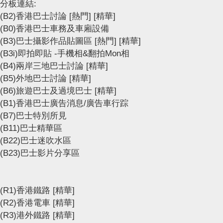
分板連結:
(B2)香港巴士討論
[熱門]
[精華]
(B0)香港巴士車務及車廂設備
(B3)巴士攝影作品貼圖區
[熱門]
[精華]
(B3i)即拍即貼 -手機相&翻拍Mon相
(B4)兩岸三地巴士討論
[精華]
(B5)外地巴士討論
[精華]
(B6)旅遊巴士及過境巴士
[精華]
(B1)香港巴士廣告消息/廣告車行踪
(B7)巴士特別所見
(B11)巴士精華區
(B22)巴士迷吹水區
(B23)巴士影片分享區
(R1)香港鐵路
[精華]
(R2)香港電車
[精華]
(R3)港外鐵路
[精華]