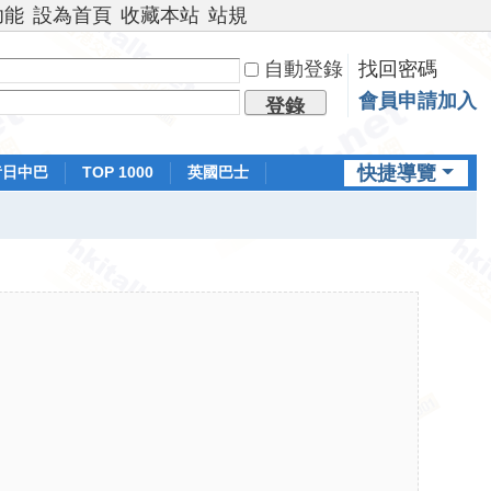
功能
設為首頁
收藏本站
站規
自動登錄
找回密碼
會員申請加入
登錄
快捷導覽
昔日中巴
TOP 1000
英國巴士
排行榜
日本鐵路