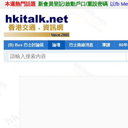
本週熱門話題
新會員登記/啟動戶口/重設密碼
以fb M
(B) Bus 巴士討論區
論壇
巴士路線消息
導讀
80
飛行報告
日誌
保留巴士
分享
記錄