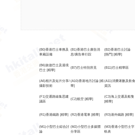
(B0)香港巴士車務及
(B1)香港巴士廣告消
(B2)香港巴士討論
車廂設備
息/廣告車行踪
[熱門]
[精華]
(B6)旅遊巴士及過境
(B7)巴士特別所見
(B11)巴士精華區
巴士
[精華]
(A6)相片及短片分享/
(A10)香港地方討論
[精
(A11)消費著數及飲
攝影技術
華]
資訊
(F1)交通路線集思建
(C3)海上交通及船隻
(C2)航空
[精華]
議區
[精華]
(R1)香港鐵路
[精華]
(R2)香港電車
[精華]
(R3)港外鐵路
[精華]
(M1)小型巴士綜合討
(M2)小型巴士多媒體
(M3)香港小型巴士字
論
分享區
軌表