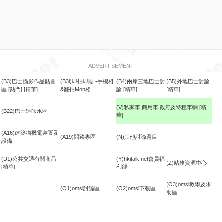
ADVERTISEMENT
(B3)巴士攝影作品貼圖
(B3i)即拍即貼 -手機相
(B4)兩岸三地巴士討
(B5)外地巴士討論
區
[熱門]
[精華]
&翻拍Mon相
論
[精華]
[精華]
(V)私家車,商用車,政府及特種車輛
[精
(B22)巴士迷吹水區
華]
食
(A16)建築物機電裝置及
(A19)問路專區
(N)其他討論題目
設備
(D1)公共交通有關商品
(Y)hkitalk.net會員福
(Z)站務資源中心
[精華]
利部
(O3)omsi教學及求
(O1)omsi討論區
(O2)omsi下載區
助區