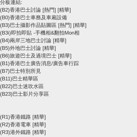
分板連結:
(B2)香港巴士討論
[熱門]
[精華]
(B0)香港巴士車務及車廂設備
(B3)巴士攝影作品貼圖區
[熱門]
[精華]
(B3i)即拍即貼 -手機相&翻拍Mon相
(B4)兩岸三地巴士討論
[精華]
(B5)外地巴士討論
[精華]
(B6)旅遊巴士及過境巴士
[精華]
(B1)香港巴士廣告消息/廣告車行踪
(B7)巴士特別所見
(B11)巴士精華區
(B22)巴士迷吹水區
(B23)巴士影片分享區
(R1)香港鐵路
[精華]
(R2)香港電車
[精華]
(R3)港外鐵路
[精華]