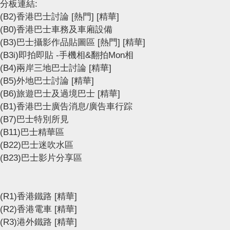
分板連結:
(B2)香港巴士討論
[熱門]
[精華]
(B0)香港巴士車務及車廂設備
(B3)巴士攝影作品貼圖區
[熱門]
[精華]
(B3i)即拍即貼 -手機相&翻拍Mon相
(B4)兩岸三地巴士討論
[精華]
(B5)外地巴士討論
[精華]
(B6)旅遊巴士及過境巴士
[精華]
(B1)香港巴士廣告消息/廣告車行踪
(B7)巴士特別所見
(B11)巴士精華區
(B22)巴士迷吹水區
(B23)巴士影片分享區
(R1)香港鐵路
[精華]
(R2)香港電車
[精華]
(R3)港外鐵路
[精華]