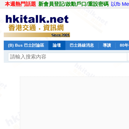
本週熱門話題
新會員登記/啟動戶口/重設密碼
以fb M
(B) Bus 巴士討論區
論壇
巴士路線消息
導讀
80
飛行報告
日誌
保留巴士
分享
記錄