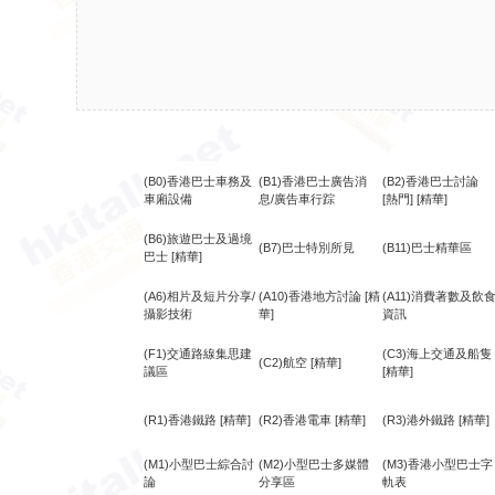
(B0)香港巴士車務及
(B1)香港巴士廣告消
(B2)香港巴士討論
車廂設備
息/廣告車行踪
[熱門]
[精華]
(B6)旅遊巴士及過境
(B7)巴士特別所見
(B11)巴士精華區
巴士
[精華]
(A6)相片及短片分享/
(A10)香港地方討論
[精
(A11)消費著數及飲
攝影技術
華]
資訊
(F1)交通路線集思建
(C3)海上交通及船隻
(C2)航空
[精華]
議區
[精華]
(R1)香港鐵路
[精華]
(R2)香港電車
[精華]
(R3)港外鐵路
[精華]
(M1)小型巴士綜合討
(M2)小型巴士多媒體
(M3)香港小型巴士字
論
分享區
軌表