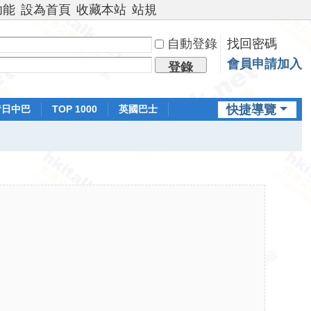
功能
設為首頁
收藏本站
站規
自動登錄
找回密碼
會員申請加入
登錄
快捷導覽
昔日中巴
TOP 1000
英國巴士
排行榜
日本鐵路