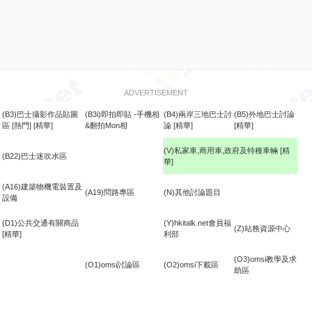
ADVERTISEMENT
(B3)巴士攝影作品貼圖
(B3i)即拍即貼 -手機相
(B4)兩岸三地巴士討
(B5)外地巴士討論
區
[熱門]
[精華]
&翻拍Mon相
論
[精華]
[精華]
(V)私家車,商用車,政府及特種車輛
[精
(B22)巴士迷吹水區
華]
食
(A16)建築物機電裝置及
(A19)問路專區
(N)其他討論題目
設備
(D1)公共交通有關商品
(Y)hkitalk.net會員福
(Z)站務資源中心
[精華]
利部
(O3)omsi教學及求
(O1)omsi討論區
(O2)omsi下載區
助區