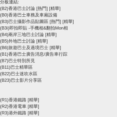
分板連結:
(B2)香港巴士討論
[熱門]
[精華]
(B0)香港巴士車務及車廂設備
(B3)巴士攝影作品貼圖區
[熱門]
[精華]
(B3i)即拍即貼 -手機相&翻拍Mon相
(B4)兩岸三地巴士討論
[精華]
(B5)外地巴士討論
[精華]
(B6)旅遊巴士及過境巴士
[精華]
(B1)香港巴士廣告消息/廣告車行踪
(B7)巴士特別所見
(B11)巴士精華區
(B22)巴士迷吹水區
(B23)巴士影片分享區
(R1)香港鐵路
[精華]
(R2)香港電車
[精華]
(R3)港外鐵路
[精華]