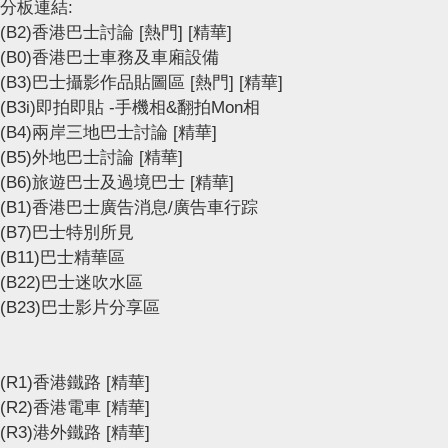
分板連結:
(B2)香港巴士討論
[熱門]
[精華]
(B0)香港巴士車務及車廂設備
(B3)巴士攝影作品貼圖區
[熱門]
[精華]
(B3i)即拍即貼 -手機相&翻拍Mon相
(B4)兩岸三地巴士討論
[精華]
(B5)外地巴士討論
[精華]
(B6)旅遊巴士及過境巴士
[精華]
(B1)香港巴士廣告消息/廣告車行踪
(B7)巴士特別所見
(B11)巴士精華區
(B22)巴士迷吹水區
(B23)巴士影片分享區
(R1)香港鐵路
[精華]
(R2)香港電車
[精華]
(R3)港外鐵路
[精華]