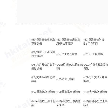
(B0)香港巴士車務及
(B1)香港巴士廣告消
(B2)香港巴士討論
車廂設備
息/廣告車行踪
[熱門]
[精華]
(B6)旅遊巴士及過境
(B7)巴士特別所見
(B11)巴士精華區
巴士
[精華]
(A6)相片及短片分享/
(A10)香港地方討論
[精
(A11)消費著數及飲
攝影技術
華]
資訊
(F1)交通路線集思建
(C3)海上交通及船隻
(C2)航空
[精華]
議區
[精華]
(R1)香港鐵路
[精華]
(R2)香港電車
[精華]
(R3)港外鐵路
[精華]
(M1)小型巴士綜合討
(M2)小型巴士多媒體
(M3)香港小型巴士字
論
分享區
軌表