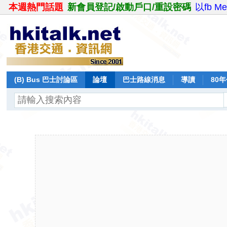
本週熱門話題
新會員登記/啟動戶口/重設密碼
以fb M
(B) Bus 巴士討論區
論壇
巴士路線消息
導讀
80
飛行報告
日誌
保留巴士
分享
記錄