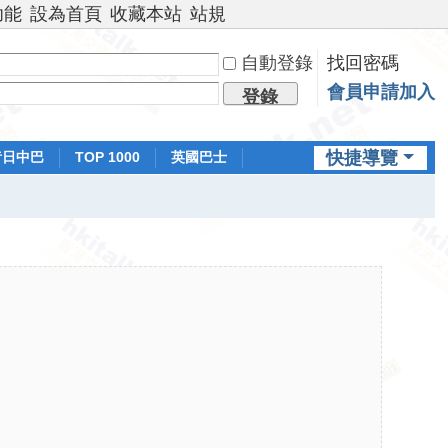
功能
設為首頁
收藏本站
站規
自動登錄
找回密碼
會員申請加入
登錄
快捷導覽
昔日中巴
TOP 1000
英國巴士
排行榜
日本鐵路