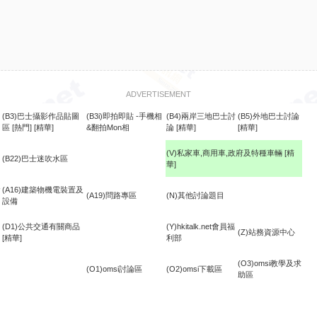
ADVERTISEMENT
(B3)巴士攝影作品貼圖
(B3i)即拍即貼 -手機相
(B4)兩岸三地巴士討
(B5)外地巴士討論
區
[熱門]
[精華]
&翻拍Mon相
論
[精華]
[精華]
(V)私家車,商用車,政府及特種車輛
[精
(B22)巴士迷吹水區
華]
食
(A16)建築物機電裝置及
(A19)問路專區
(N)其他討論題目
設備
(D1)公共交通有關商品
(Y)hkitalk.net會員福
(Z)站務資源中心
[精華]
利部
(O3)omsi教學及求
(O1)omsi討論區
(O2)omsi下載區
助區