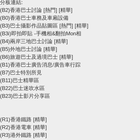
分板連結:
(B2)香港巴士討論
[熱門]
[精華]
(B0)香港巴士車務及車廂設備
(B3)巴士攝影作品貼圖區
[熱門]
[精華]
(B3i)即拍即貼 -手機相&翻拍Mon相
(B4)兩岸三地巴士討論
[精華]
(B5)外地巴士討論
[精華]
(B6)旅遊巴士及過境巴士
[精華]
(B1)香港巴士廣告消息/廣告車行踪
(B7)巴士特別所見
(B11)巴士精華區
(B22)巴士迷吹水區
(B23)巴士影片分享區
(R1)香港鐵路
[精華]
(R2)香港電車
[精華]
(R3)港外鐵路
[精華]