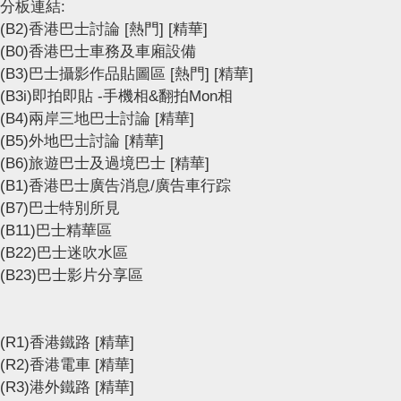
分板連結:
(B2)香港巴士討論
[熱門]
[精華]
(B0)香港巴士車務及車廂設備
(B3)巴士攝影作品貼圖區
[熱門]
[精華]
(B3i)即拍即貼 -手機相&翻拍Mon相
(B4)兩岸三地巴士討論
[精華]
(B5)外地巴士討論
[精華]
(B6)旅遊巴士及過境巴士
[精華]
(B1)香港巴士廣告消息/廣告車行踪
(B7)巴士特別所見
(B11)巴士精華區
(B22)巴士迷吹水區
(B23)巴士影片分享區
(R1)香港鐵路
[精華]
(R2)香港電車
[精華]
(R3)港外鐵路
[精華]