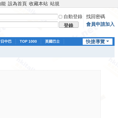
功能
設為首頁
收藏本站
站規
自動登錄
找回密碼
會員申請加入
登錄
快捷導覽
昔日中巴
TOP 1000
英國巴士
排行榜
日本鐵路