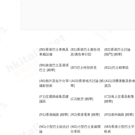
(B0)香港巴士車務及
(B1)香港巴士廣告消
(B2)香港巴士討論
車廂設備
息/廣告車行踪
[熱門]
[精華]
(B6)旅遊巴士及過境
(B7)巴士特別所見
(B11)巴士精華區
巴士
[精華]
(A6)相片及短片分享/
(A10)香港地方討論
[精
(A11)消費著數及飲
攝影技術
華]
資訊
(F1)交通路線集思建
(C3)海上交通及船隻
(C2)航空
[精華]
議區
[精華]
(R1)香港鐵路
[精華]
(R2)香港電車
[精華]
(R3)港外鐵路
[精華]
(M1)小型巴士綜合討
(M2)小型巴士多媒體
(M3)香港小型巴士字
論
分享區
軌表