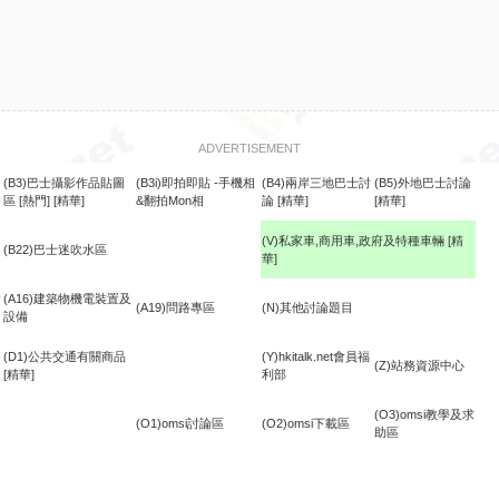
ADVERTISEMENT
(B3)巴士攝影作品貼圖
(B3i)即拍即貼 -手機相
(B4)兩岸三地巴士討
(B5)外地巴士討論
區
[熱門]
[精華]
&翻拍Mon相
論
[精華]
[精華]
(V)私家車,商用車,政府及特種車輛
[精
(B22)巴士迷吹水區
華]
食
(A16)建築物機電裝置及
(A19)問路專區
(N)其他討論題目
設備
(D1)公共交通有關商品
(Y)hkitalk.net會員福
(Z)站務資源中心
[精華]
利部
(O3)omsi教學及求
(O1)omsi討論區
(O2)omsi下載區
助區