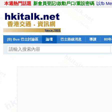
本週熱門話題
新會員登記/啟動戶口/重設密碼
以fb M
(B) Bus 巴士討論區
論壇
巴士路線消息
導讀
80
飛行報告
日誌
保留巴士
分享
記錄