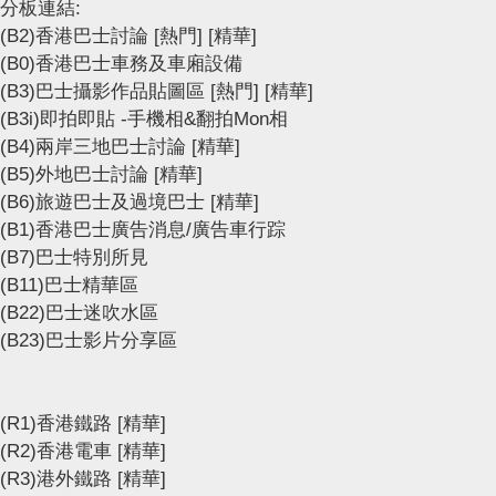
分板連結:
(B2)香港巴士討論
[熱門]
[精華]
(B0)香港巴士車務及車廂設備
(B3)巴士攝影作品貼圖區
[熱門]
[精華]
(B3i)即拍即貼 -手機相&翻拍Mon相
(B4)兩岸三地巴士討論
[精華]
(B5)外地巴士討論
[精華]
(B6)旅遊巴士及過境巴士
[精華]
(B1)香港巴士廣告消息/廣告車行踪
(B7)巴士特別所見
(B11)巴士精華區
(B22)巴士迷吹水區
(B23)巴士影片分享區
(R1)香港鐵路
[精華]
(R2)香港電車
[精華]
(R3)港外鐵路
[精華]