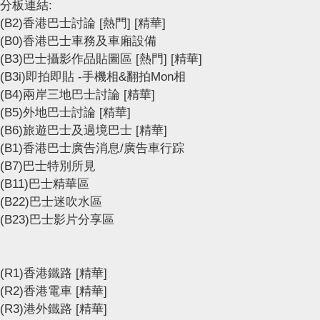
分板連結:
(B2)香港巴士討論
[熱門]
[精華]
(B0)香港巴士車務及車廂設備
(B3)巴士攝影作品貼圖區
[熱門]
[精華]
(B3i)即拍即貼 -手機相&翻拍Mon相
(B4)兩岸三地巴士討論
[精華]
(B5)外地巴士討論
[精華]
(B6)旅遊巴士及過境巴士
[精華]
(B1)香港巴士廣告消息/廣告車行踪
(B7)巴士特別所見
(B11)巴士精華區
(B22)巴士迷吹水區
(B23)巴士影片分享區
(R1)香港鐵路
[精華]
(R2)香港電車
[精華]
(R3)港外鐵路
[精華]