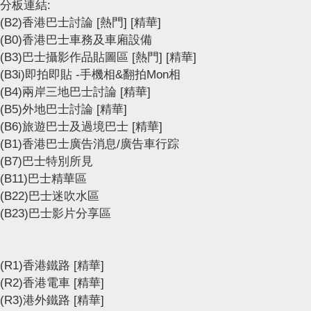
分板連結:
(B2)香港巴士討論
[熱門]
[精華]
(B0)香港巴士車務及車廂設備
(B3)巴士攝影作品貼圖區
[熱門]
[精華]
(B3i)即拍即貼 -手機相&翻拍Mon相
(B4)兩岸三地巴士討論
[精華]
(B5)外地巴士討論
[精華]
(B6)旅遊巴士及過境巴士
[精華]
(B1)香港巴士廣告消息/廣告車行踪
(B7)巴士特別所見
(B11)巴士精華區
(B22)巴士迷吹水區
(B23)巴士影片分享區
(R1)香港鐵路
[精華]
(R2)香港電車
[精華]
(R3)港外鐵路
[精華]