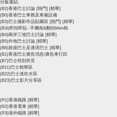
分板連結:
(B2)香港巴士討論
[熱門]
[精華]
(B0)香港巴士車務及車廂設備
(B3)巴士攝影作品貼圖區
[熱門]
[精華]
(B3i)即拍即貼 -手機相&翻拍Mon相
(B4)兩岸三地巴士討論
[精華]
(B5)外地巴士討論
[精華]
(B6)旅遊巴士及過境巴士
[精華]
(B1)香港巴士廣告消息/廣告車行踪
(B7)巴士特別所見
(B11)巴士精華區
(B22)巴士迷吹水區
(B23)巴士影片分享區
(R1)香港鐵路
[精華]
(R2)香港電車
[精華]
(R3)港外鐵路
[精華]