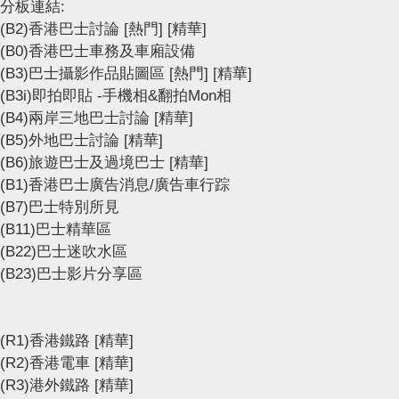
分板連結:
(B2)香港巴士討論
[熱門]
[精華]
(B0)香港巴士車務及車廂設備
(B3)巴士攝影作品貼圖區
[熱門]
[精華]
(B3i)即拍即貼 -手機相&翻拍Mon相
(B4)兩岸三地巴士討論
[精華]
(B5)外地巴士討論
[精華]
(B6)旅遊巴士及過境巴士
[精華]
(B1)香港巴士廣告消息/廣告車行踪
(B7)巴士特別所見
(B11)巴士精華區
(B22)巴士迷吹水區
(B23)巴士影片分享區
(R1)香港鐵路
[精華]
(R2)香港電車
[精華]
(R3)港外鐵路
[精華]