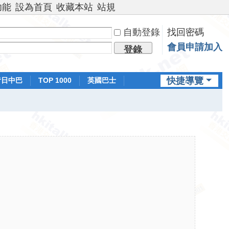
功能
設為首頁
收藏本站
站規
自動登錄
找回密碼
會員申請加入
登錄
快捷導覽
昔日中巴
TOP 1000
英國巴士
排行榜
日本鐵路