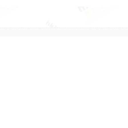
ADVERTISEMENT
抱歉，管理員設置了本版塊最後回復於 -30 天以前的主題自動關閉，不再
[ 點擊這裡返回上一頁 ]