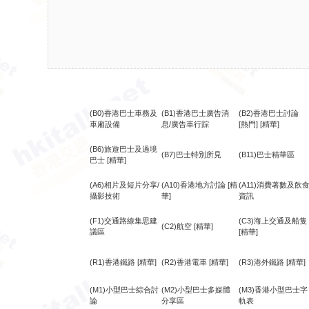
(B0)香港巴士車務及
(B1)香港巴士廣告消
(B2)香港巴士討論
車廂設備
息/廣告車行踪
[熱門]
[精華]
(B6)旅遊巴士及過境
(B7)巴士特別所見
(B11)巴士精華區
巴士
[精華]
(A6)相片及短片分享/
(A10)香港地方討論
[精
(A11)消費著數及飲
攝影技術
華]
資訊
(F1)交通路線集思建
(C3)海上交通及船隻
(C2)航空
[精華]
議區
[精華]
(R1)香港鐵路
[精華]
(R2)香港電車
[精華]
(R3)港外鐵路
[精華]
(M1)小型巴士綜合討
(M2)小型巴士多媒體
(M3)香港小型巴士字
論
分享區
軌表