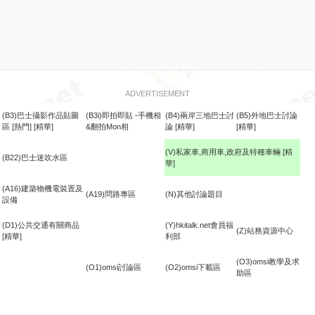
ADVERTISEMENT
(B3)巴士攝影作品貼圖
(B3i)即拍即貼 -手機相
(B4)兩岸三地巴士討
(B5)外地巴士討論
區
[熱門]
[精華]
&翻拍Mon相
論
[精華]
[精華]
(V)私家車,商用車,政府及特種車輛
[精
(B22)巴士迷吹水區
華]
食
(A16)建築物機電裝置及
(A19)問路專區
(N)其他討論題目
設備
(D1)公共交通有關商品
(Y)hkitalk.net會員福
(Z)站務資源中心
[精華]
利部
(O3)omsi教學及求
(O1)omsi討論區
(O2)omsi下載區
助區