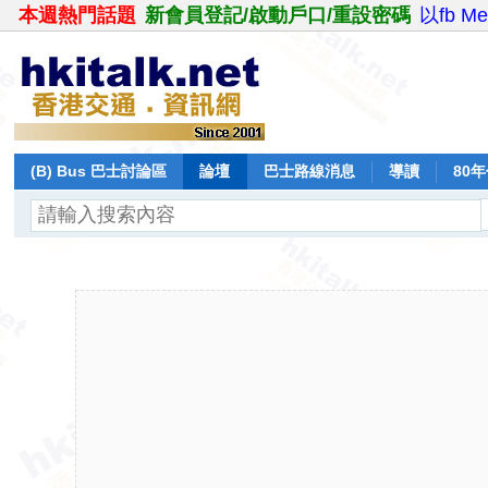
本週熱門話題
新會員登記/啟動戶口/重設密碼
以fb M
(B) Bus 巴士討論區
論壇
巴士路線消息
導讀
80
飛行報告
日誌
保留巴士
分享
記錄