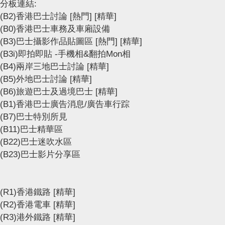
分板連結:
(B2)香港巴士討論
[熱門]
[精華]
(B0)香港巴士車務及車廂設備
(B3)巴士攝影作品貼圖區
[熱門]
[精華]
(B3i)即拍即貼 -手機相&翻拍Mon相
(B4)兩岸三地巴士討論
[精華]
(B5)外地巴士討論
[精華]
(B6)旅遊巴士及過境巴士
[精華]
(B1)香港巴士廣告消息/廣告車行踪
(B7)巴士特別所見
(B11)巴士精華區
(B22)巴士迷吹水區
(B23)巴士影片分享區
(R1)香港鐵路
[精華]
(R2)香港電車
[精華]
(R3)港外鐵路
[精華]