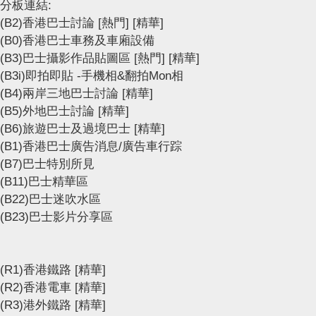
分板連結:
(B2)香港巴士討論
[熱門]
[精華]
(B0)香港巴士車務及車廂設備
(B3)巴士攝影作品貼圖區
[熱門]
[精華]
(B3i)即拍即貼 -手機相&翻拍Mon相
(B4)兩岸三地巴士討論
[精華]
(B5)外地巴士討論
[精華]
(B6)旅遊巴士及過境巴士
[精華]
(B1)香港巴士廣告消息/廣告車行踪
(B7)巴士特別所見
(B11)巴士精華區
(B22)巴士迷吹水區
(B23)巴士影片分享區
(R1)香港鐵路
[精華]
(R2)香港電車
[精華]
(R3)港外鐵路
[精華]