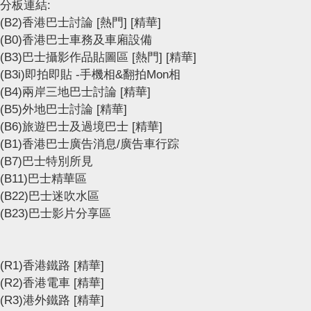
分板連結:
(B2)香港巴士討論
[熱門]
[精華]
(B0)香港巴士車務及車廂設備
(B3)巴士攝影作品貼圖區
[熱門]
[精華]
(B3i)即拍即貼 -手機相&翻拍Mon相
(B4)兩岸三地巴士討論
[精華]
(B5)外地巴士討論
[精華]
(B6)旅遊巴士及過境巴士
[精華]
(B1)香港巴士廣告消息/廣告車行踪
(B7)巴士特別所見
(B11)巴士精華區
(B22)巴士迷吹水區
(B23)巴士影片分享區
(R1)香港鐵路
[精華]
(R2)香港電車
[精華]
(R3)港外鐵路
[精華]