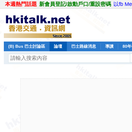
本週熱門話題
新會員登記/啟動戶口/重設密碼
以fb M
(B) Bus 巴士討論區
論壇
巴士路線消息
導讀
80
飛行報告
日誌
保留巴士
分享
記錄