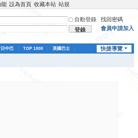
功能
設為首頁
收藏本站
站規
自動登錄
找回密碼
會員申請加入
登錄
快捷導覽
昔日中巴
TOP 1000
英國巴士
排行榜
日本鐵路