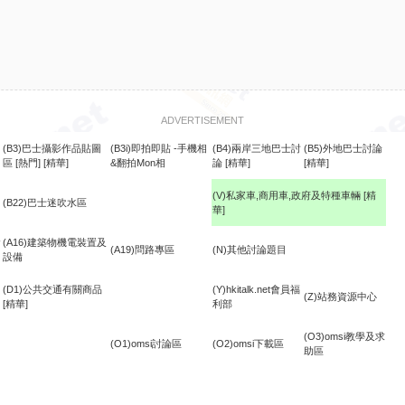
ADVERTISEMENT
(B3)巴士攝影作品貼圖
(B3i)即拍即貼 -手機相
(B4)兩岸三地巴士討
(B5)外地巴士討論
區
[熱門]
[精華]
&翻拍Mon相
論
[精華]
[精華]
(V)私家車,商用車,政府及特種車輛
[精
(B22)巴士迷吹水區
華]
食
(A16)建築物機電裝置及
(A19)問路專區
(N)其他討論題目
設備
(D1)公共交通有關商品
(Y)hkitalk.net會員福
(Z)站務資源中心
[精華]
利部
(O3)omsi教學及求
(O1)omsi討論區
(O2)omsi下載區
助區