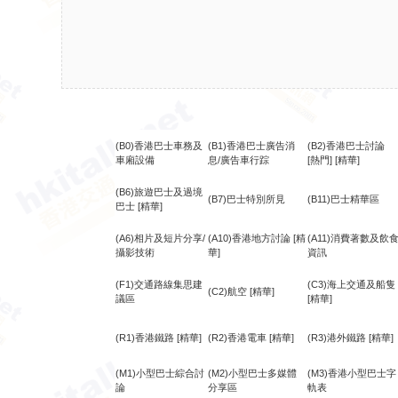
(B0)香港巴士車務及
(B1)香港巴士廣告消
(B2)香港巴士討論
車廂設備
息/廣告車行踪
[熱門]
[精華]
(B6)旅遊巴士及過境
(B7)巴士特別所見
(B11)巴士精華區
巴士
[精華]
(A6)相片及短片分享/
(A10)香港地方討論
[精
(A11)消費著數及飲
攝影技術
華]
資訊
(F1)交通路線集思建
(C3)海上交通及船隻
(C2)航空
[精華]
議區
[精華]
(R1)香港鐵路
[精華]
(R2)香港電車
[精華]
(R3)港外鐵路
[精華]
(M1)小型巴士綜合討
(M2)小型巴士多媒體
(M3)香港小型巴士字
論
分享區
軌表