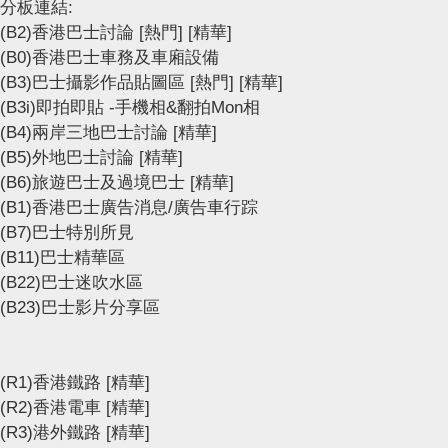
分板連結:
(B2)香港巴士討論
[熱門]
[精華]
(B0)香港巴士車務及車廂設備
(B3)巴士攝影作品貼圖區
[熱門]
[精華]
(B3i)即拍即貼 -手機相&翻拍Mon相
(B4)兩岸三地巴士討論
[精華]
(B5)外地巴士討論
[精華]
(B6)旅遊巴士及過境巴士
[精華]
(B1)香港巴士廣告消息/廣告車行踪
(B7)巴士特別所見
(B11)巴士精華區
(B22)巴士迷吹水區
(B23)巴士影片分享區
(R1)香港鐵路
[精華]
(R2)香港電車
[精華]
(R3)港外鐵路
[精華]