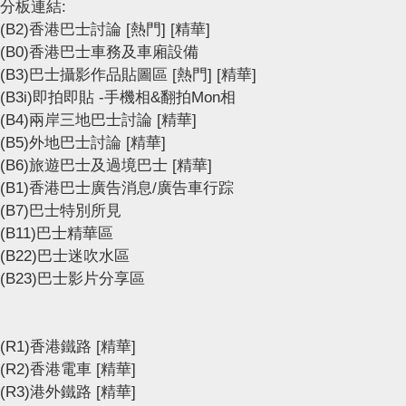
分板連結:
(B2)香港巴士討論
[熱門]
[精華]
(B0)香港巴士車務及車廂設備
(B3)巴士攝影作品貼圖區
[熱門]
[精華]
(B3i)即拍即貼 -手機相&翻拍Mon相
(B4)兩岸三地巴士討論
[精華]
(B5)外地巴士討論
[精華]
(B6)旅遊巴士及過境巴士
[精華]
(B1)香港巴士廣告消息/廣告車行踪
(B7)巴士特別所見
(B11)巴士精華區
(B22)巴士迷吹水區
(B23)巴士影片分享區
(R1)香港鐵路
[精華]
(R2)香港電車
[精華]
(R3)港外鐵路
[精華]