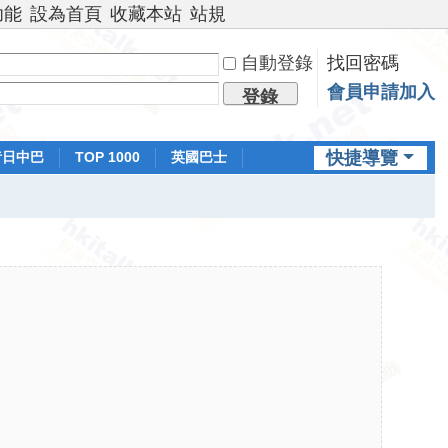
功能
設為首頁
收藏本站
站規
自動登錄
找回密碼
會員申請加入
登錄
快捷導覽
昔日中巴
TOP 1000
英國巴士
排行榜
日本鐵路