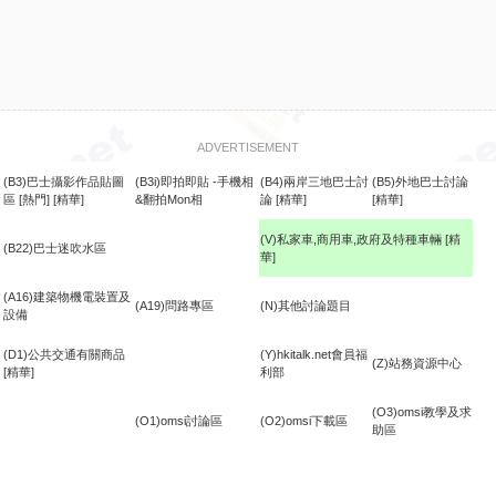
ADVERTISEMENT
(B3)巴士攝影作品貼圖
(B3i)即拍即貼 -手機相
(B4)兩岸三地巴士討
(B5)外地巴士討論
區
[熱門]
[精華]
&翻拍Mon相
論
[精華]
[精華]
(V)私家車,商用車,政府及特種車輛
[精
(B22)巴士迷吹水區
華]
食
(A16)建築物機電裝置及
(A19)問路專區
(N)其他討論題目
設備
(D1)公共交通有關商品
(Y)hkitalk.net會員福
(Z)站務資源中心
[精華]
利部
(O3)omsi教學及求
(O1)omsi討論區
(O2)omsi下載區
助區