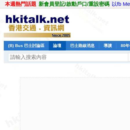
本週熱門話題
新會員登記/啟動戶口/重設密碼
以fb M
(B) Bus 巴士討論區
論壇
巴士路線消息
導讀
80
飛行報告
日誌
保留巴士
分享
記錄