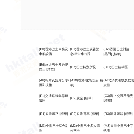
(B0)香港巴士車務及
(B1)香港巴士廣告消
(B2)香港巴士討論
車廂設備
息/廣告車行踪
[熱門]
[精華]
(B6)旅遊巴士及過境
(B7)巴士特別所見
(B11)巴士精華區
巴士
[精華]
(A6)相片及短片分享/
(A10)香港地方討論
[精
(A11)消費著數及飲
攝影技術
華]
資訊
(F1)交通路線集思建
(C3)海上交通及船隻
(C2)航空
[精華]
議區
[精華]
(R1)香港鐵路
[精華]
(R2)香港電車
[精華]
(R3)港外鐵路
[精華]
(M1)小型巴士綜合討
(M2)小型巴士多媒體
(M3)香港小型巴士字
論
分享區
軌表