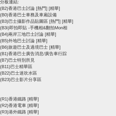
分板連結:
(B2)香港巴士討論
[熱門]
[精華]
(B0)香港巴士車務及車廂設備
(B3)巴士攝影作品貼圖區
[熱門]
[精華]
(B3i)即拍即貼 -手機相&翻拍Mon相
(B4)兩岸三地巴士討論
[精華]
(B5)外地巴士討論
[精華]
(B6)旅遊巴士及過境巴士
[精華]
(B1)香港巴士廣告消息/廣告車行踪
(B7)巴士特別所見
(B11)巴士精華區
(B22)巴士迷吹水區
(B23)巴士影片分享區
(R1)香港鐵路
[精華]
(R2)香港電車
[精華]
(R3)港外鐵路
[精華]