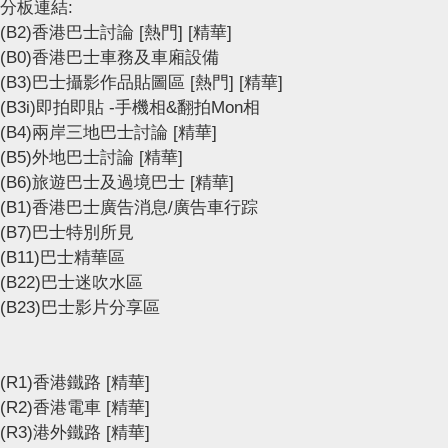
分板連結:
(B2)香港巴士討論
[熱門]
[精華]
(B0)香港巴士車務及車廂設備
(B3)巴士攝影作品貼圖區
[熱門]
[精華]
(B3i)即拍即貼 -手機相&翻拍Mon相
(B4)兩岸三地巴士討論
[精華]
(B5)外地巴士討論
[精華]
(B6)旅遊巴士及過境巴士
[精華]
(B1)香港巴士廣告消息/廣告車行踪
(B7)巴士特別所見
(B11)巴士精華區
(B22)巴士迷吹水區
(B23)巴士影片分享區
(R1)香港鐵路
[精華]
(R2)香港電車
[精華]
(R3)港外鐵路
[精華]