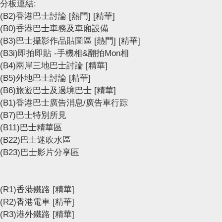
分板連結:
(B2)香港巴士討論
[熱門]
[精華]
(B0)香港巴士車務及車廂設備
(B3)巴士攝影作品貼圖區
[熱門]
[精華]
(B3i)即拍即貼 -手機相&翻拍Mon相
(B4)兩岸三地巴士討論
[精華]
(B5)外地巴士討論
[精華]
(B6)旅遊巴士及過境巴士
[精華]
(B1)香港巴士廣告消息/廣告車行踪
(B7)巴士特別所見
(B11)巴士精華區
(B22)巴士迷吹水區
(B23)巴士影片分享區
(R1)香港鐵路
[精華]
(R2)香港電車
[精華]
(R3)港外鐵路
[精華]