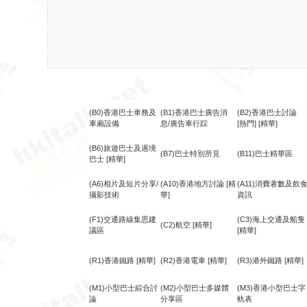
(B0)香港巴士車務及
(B1)香港巴士廣告消
(B2)香港巴士討論
車廂設備
息/廣告車行踪
[熱門]
[精華]
(B6)旅遊巴士及過境
(B7)巴士特別所見
(B11)巴士精華區
巴士
[精華]
(A6)相片及短片分享/
(A10)香港地方討論
[精
(A11)消費著數及飲
攝影技術
華]
資訊
(F1)交通路線集思建
(C3)海上交通及船隻
(C2)航空
[精華]
議區
[精華]
(R1)香港鐵路
[精華]
(R2)香港電車
[精華]
(R3)港外鐵路
[精華]
(M1)小型巴士綜合討
(M2)小型巴士多媒體
(M3)香港小型巴士字
論
分享區
軌表