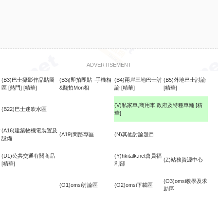
ADVERTISEMENT
(B3)巴士攝影作品貼圖
(B3i)即拍即貼 -手機相
(B4)兩岸三地巴士討
(B5)外地巴士討論
區
[熱門]
[精華]
&翻拍Mon相
論
[精華]
[精華]
(V)私家車,商用車,政府及特種車輛
[精
(B22)巴士迷吹水區
華]
食
(A16)建築物機電裝置及
(A19)問路專區
(N)其他討論題目
設備
(D1)公共交通有關商品
(Y)hkitalk.net會員福
(Z)站務資源中心
[精華]
利部
(O3)omsi教學及求
(O1)omsi討論區
(O2)omsi下載區
助區