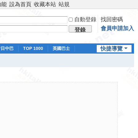
功能
設為首頁
收藏本站
站規
自動登錄
找回密碼
會員申請加入
登錄
快捷導覽
昔日中巴
TOP 1000
英國巴士
排行榜
日本鐵路