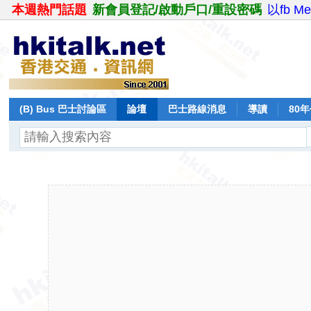
本週熱門話題
新會員登記/啟動戶口/重設密碼
以fb M
(B) Bus 巴士討論區
論壇
巴士路線消息
導讀
80
飛行報告
日誌
保留巴士
分享
記錄