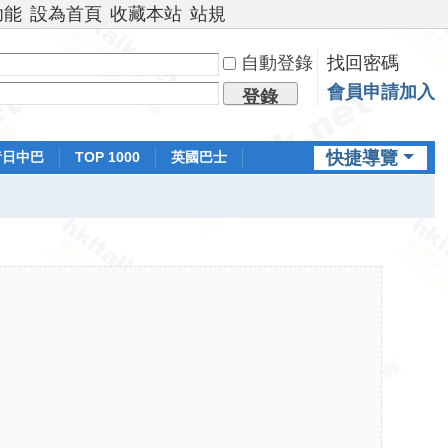
功能
設為首頁
收藏本站
站規
自動登錄
找回密碼
會員申請加入
登錄
快捷導覽
昔日中巴
TOP 1000
英國巴士
排行榜
日本鐵路