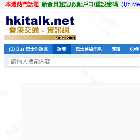
本週熱門話題
新會員登記/啟動戶口/重設密碼
以fb M
(B) Bus 巴士討論區
論壇
巴士路線消息
導讀
80
飛行報告
日誌
保留巴士
分享
記錄