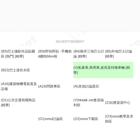
ADVERTISEMENT
(B3)巴士攝影作品貼圖
(B3i)即拍即貼 -手機相
(B4)兩岸三地巴士討
(B5)外地巴士討論
區
[熱門]
[精華]
&翻拍Mon相
論
[精華]
[精華]
(V)私家車,商用車,政府及特種車輛
[精
(B22)巴士迷吹水區
華]
食
(A16)建築物機電裝置及
(A19)問路專區
(N)其他討論題目
設備
(D1)公共交通有關商品
(Y)hkitalk.net會員福
(Z)站務資源中心
[精華]
利部
(O3)omsi教學及求
(O1)omsi討論區
(O2)omsi下載區
助區