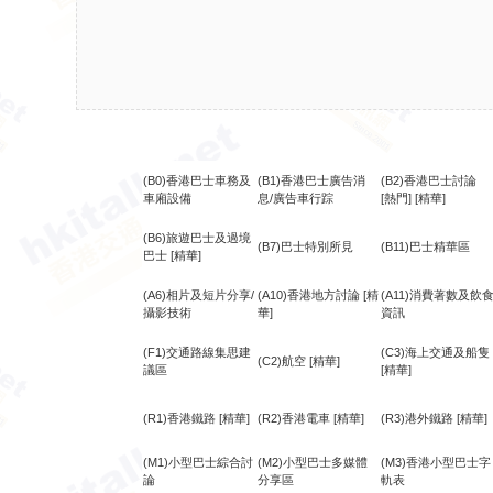
(B0)香港巴士車務及
(B1)香港巴士廣告消
(B2)香港巴士討論
車廂設備
息/廣告車行踪
[熱門]
[精華]
(B6)旅遊巴士及過境
(B7)巴士特別所見
(B11)巴士精華區
巴士
[精華]
(A6)相片及短片分享/
(A10)香港地方討論
[精
(A11)消費著數及飲
攝影技術
華]
資訊
(F1)交通路線集思建
(C3)海上交通及船隻
(C2)航空
[精華]
議區
[精華]
(R1)香港鐵路
[精華]
(R2)香港電車
[精華]
(R3)港外鐵路
[精華]
(M1)小型巴士綜合討
(M2)小型巴士多媒體
(M3)香港小型巴士字
論
分享區
軌表