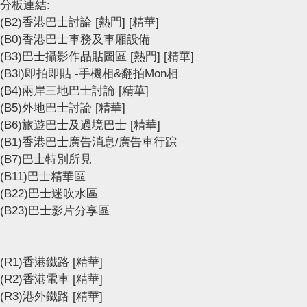
分板連結:
(B2)香港巴士討論
[熱門]
[精華]
(B0)香港巴士車務及車廂設備
(B3)巴士攝影作品貼圖區
[熱門]
[精華]
(B3i)即拍即貼 -手機相&翻拍Mon相
(B4)兩岸三地巴士討論
[精華]
(B5)外地巴士討論
[精華]
(B6)旅遊巴士及過境巴士
[精華]
(B1)香港巴士廣告消息/廣告車行踪
(B7)巴士特別所見
(B11)巴士精華區
(B22)巴士迷吹水區
(B23)巴士影片分享區
(R1)香港鐵路
[精華]
(R2)香港電車
[精華]
(R3)港外鐵路
[精華]