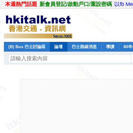
本週熱門話題
新會員登記/啟動戶口/重設密碼
以fb M
(B) Bus 巴士討論區
論壇
巴士路線消息
導讀
80
飛行報告
日誌
保留巴士
分享
記錄