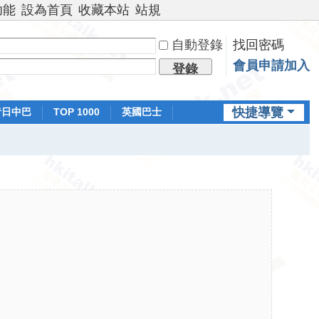
功能
設為首頁
收藏本站
站規
自動登錄
找回密碼
會員申請加入
登錄
快捷導覽
昔日中巴
TOP 1000
英國巴士
排行榜
日本鐵路