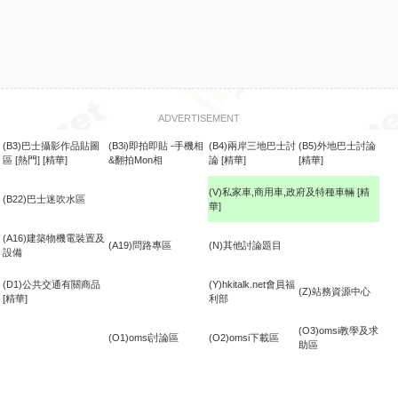
ADVERTISEMENT
(B3)巴士攝影作品貼圖
(B3i)即拍即貼 -手機相
(B4)兩岸三地巴士討
(B5)外地巴士討論
區
[熱門]
[精華]
&翻拍Mon相
論
[精華]
[精華]
(V)私家車,商用車,政府及特種車輛
[精
(B22)巴士迷吹水區
華]
食
(A16)建築物機電裝置及
(A19)問路專區
(N)其他討論題目
設備
(D1)公共交通有關商品
(Y)hkitalk.net會員福
(Z)站務資源中心
[精華]
利部
(O3)omsi教學及求
(O1)omsi討論區
(O2)omsi下載區
助區