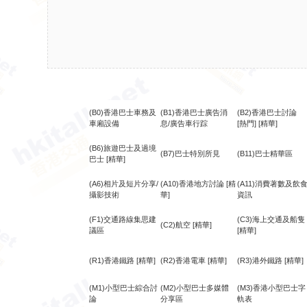
(B0)香港巴士車務及
(B1)香港巴士廣告消
(B2)香港巴士討論
車廂設備
息/廣告車行踪
[熱門]
[精華]
(B6)旅遊巴士及過境
(B7)巴士特別所見
(B11)巴士精華區
巴士
[精華]
(A6)相片及短片分享/
(A10)香港地方討論
[精
(A11)消費著數及飲
攝影技術
華]
資訊
(F1)交通路線集思建
(C3)海上交通及船隻
(C2)航空
[精華]
議區
[精華]
(R1)香港鐵路
[精華]
(R2)香港電車
[精華]
(R3)港外鐵路
[精華]
(M1)小型巴士綜合討
(M2)小型巴士多媒體
(M3)香港小型巴士字
論
分享區
軌表