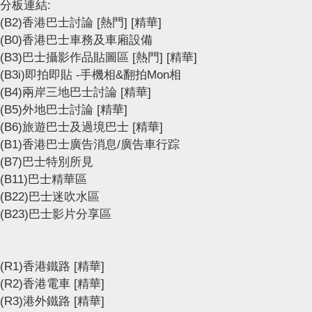
分板連結:
(B2)香港巴士討論
[熱門]
[精華]
(B0)香港巴士車務及車廂設備
(B3)巴士攝影作品貼圖區
[熱門]
[精華]
(B3i)即拍即貼 -手機相&翻拍Mon相
(B4)兩岸三地巴士討論
[精華]
(B5)外地巴士討論
[精華]
(B6)旅遊巴士及過境巴士
[精華]
(B1)香港巴士廣告消息/廣告車行踪
(B7)巴士特別所見
(B11)巴士精華區
(B22)巴士迷吹水區
(B23)巴士影片分享區
(R1)香港鐵路
[精華]
(R2)香港電車
[精華]
(R3)港外鐵路
[精華]