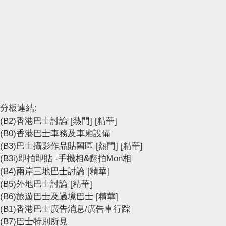
分板連結:
(B2)香港巴士討論
[熱門]
[精華]
(B0)香港巴士車務及車廂設備
(B3)巴士攝影作品貼圖區
[熱門]
[精華]
(B3i)即拍即貼 -手機相&翻拍Mon相
(B4)兩岸三地巴士討論
[精華]
(B5)外地巴士討論
[精華]
(B6)旅遊巴士及過境巴士
[精華]
(B1)香港巴士廣告消息/廣告車行踪
(B7)巴士特別所見